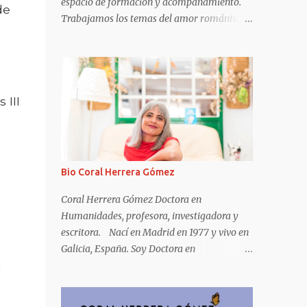
espacio de formación y acompañamiento.
de
Trabajamos los temas del amor romántico
desde tres pilares: Lo romántico es político,
Otras formas de quererse son posibles,
Todas las mujeres tenemos derecho a una
Buena Vida.
 III
Bio Coral Herrera Gómez
Coral Herrera Gómez Doctora en
Humanidades, profesora, investigadora y
escritora. Nací en Madrid en 1977 y vivo en
Galicia, España. Soy Doctora en
Humanidades por la Universidad Carlos III
n
de Madrid. Me dedico a investigar y a
investigar y a escribir sobre las emociones y