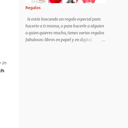
francés y al portugués.
Regalos
Si estás buscando un regalo especial para
hacerte a ti misma, o para hacerle a alguien
a quien quieres mucho, tienes varios regalos
fabulosos: libros en papel y en digital,
podcast, una entrada al Laboratorio del
Amor, o una suscripción a mi Patreon. Mis
libros en papel y ebook Puedes regalar mis
 in
libros en tu librería favorita (España) ,
ch
pedirlos desde cualquier país a la Casa del
Libro, o visitar mi página de Amazon , y
enviarlos por correo a tu casa o a casa de la
persona que recibe el regalo. Suscripción a
Patreon Accede a todos mis contenidos
creados en exclusiva para suscriptoras y
mecenas (podcast, artículos, mi diario
personal, círculo de lectura online, etc)