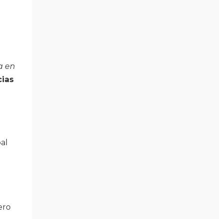
Entrada al Laboratorio del Amor En el
Laboratorio encontrarás foros, ejercicios,
herramientas, una Biblioteca del Amor,
cuatro cursos virtuales, un taller, un círculo
de lectura online, vídeos creados en
exclusiva, y una Comunidad de Mujeres.
a en
Laboratorio del Amor 3 meses x 60 euros
cias
Laboratorio del amor 1 ...
al
ero