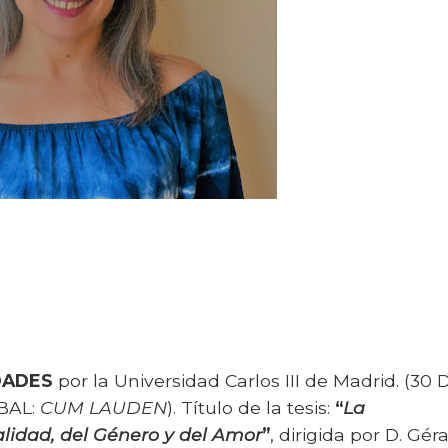
DADES
por la Universidad Carlos III de Madrid. (30 
BAL:
CUM LAUDEN
). Título de la tesis:
“
La
alidad, del Género y del Amor
”
, dirigida por D. Gér