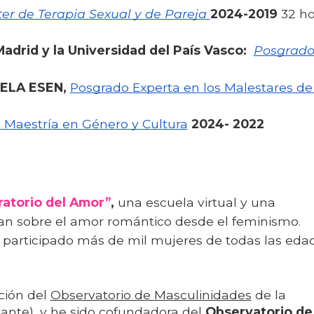
er de Terapia Sexual y de Pareja
2024-2019
 32 h
drid y la Universidad del País Vasco:  
Posgrado 
UELA ESEN, 
Posgrado Experta en los Malestares de
Maestría en Género y Cultura
2024- 2022
atorio del Amor”
,
una escuela virtual y una
n sobre el amor romántico desde el feminismo.
 participado más de mil mujeres de todas las eda
ción del
Observatorio de Masculinidades
de la
ante), y he sido c
ofundadora del
Observatorio de