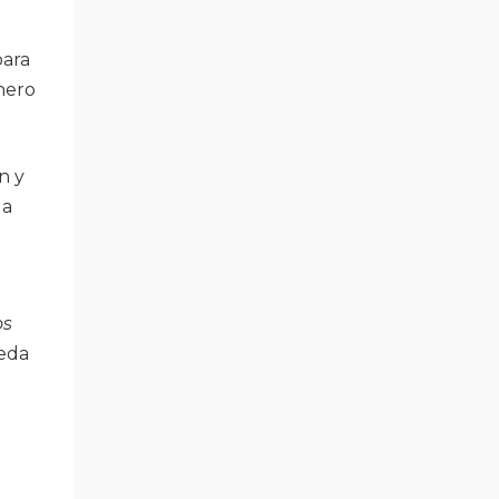
para
nero
n y
la
os
Leda